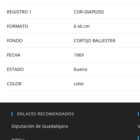
REGISTRO 1
COR-DIAP0292
FORMATO
6 x6 cm
FONDO
CORTIJO BALLESTER
FECHA
1969
ESTADO
bueno
COLOR
color
ENLACES RECOMENDADOS
Diputación de Guadalajara
V